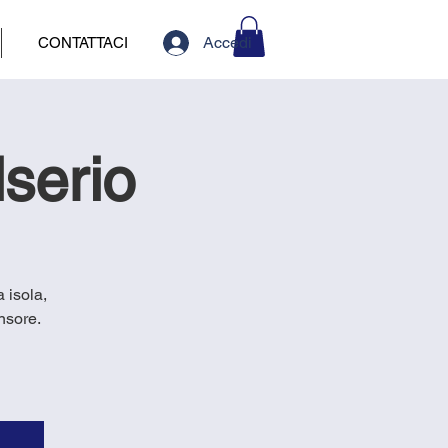
Accedi
CONTATTACI
serio
a isola,
nsore.