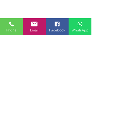
Phone
Email
Facebook
WhatsApp
MILANHOUSES
Piazzale Brescia 16
20149 Milano
Italia
+39 3772834928
Contattaci
FOLLOW US
Servizi
Quartieri
Blog