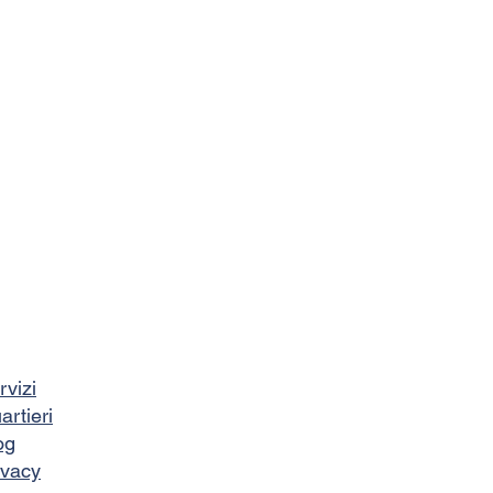
rvizi
artieri
og
ivacy