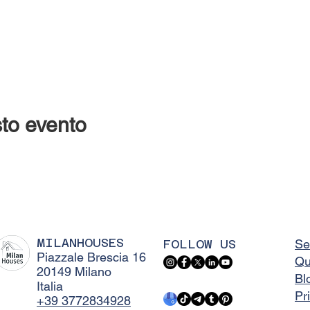
to evento
MILANHOUSES
FOLLOW US
Se
Piazzale Brescia 16
Qu
20149 Milano
Bl
Italia
Pr
+39 3772834928