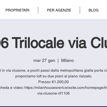
PROPRIETARI
PER AGENZIE
BLOG
06 Trilocale via C
mar 27 gen
  |  
Milano
6 in via clusone, a pochi passi dalla metropolitana gialla porta 
proponiamo loft su due piani al piano rialzato.
Prezzo: €1.200,00
cheda e video: https://milanhousesrent.wixsite.com/homepage/tri
via-clusone-rif1106