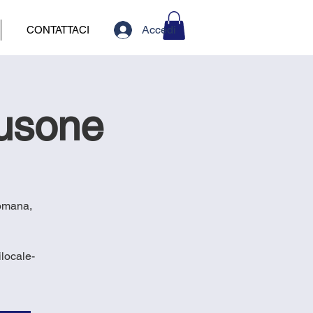
Accedi
CONTATTACI
lusone
romana,
locale-