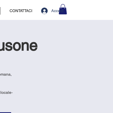
Accedi
CONTATTACI
lusone
romana,
locale-