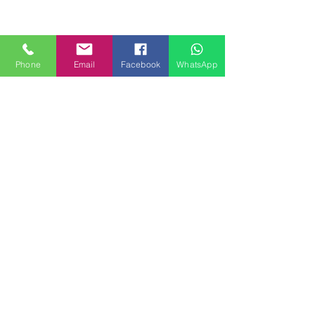
Phone
Email
Facebook
WhatsApp
MILANHOUSES
Piazzale Brescia 16
20149 Milano
Italia
+39 3772834928
Contattaci
FOLLOW US
Servizi
Quartieri
Blog
Privacy