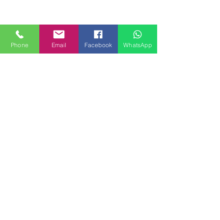
Phone
Email
Facebook
WhatsApp
MILANHOUSES
Piazzale Brescia 16
20149 Milano
Italia
+39 3772834928
Contattaci
FOLLOW US
Servizi
Quartieri
Blog
Privacy