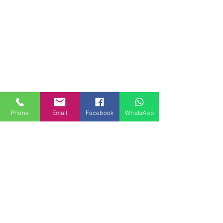
Phone
Email
Facebook
WhatsApp
MILANHOUSES
Piazzale Brescia 16
20149 Milano
Italia
+39 3772834928
Contattaci