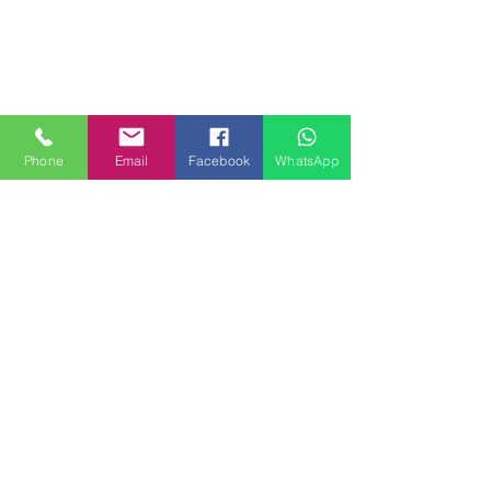
Phone
Email
Facebook
WhatsApp
MILANHOUSES
Piazzale Brescia 16
20149 Milano
Italia
+39 3772834928
Contattaci
FOLLOW US