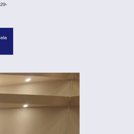
129-
data