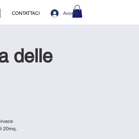
Accedi
CONTATTACI
a delle
 vivace
di 20mq.