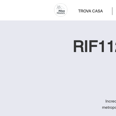
TROVA CASA
RIF112
Incred
metropo