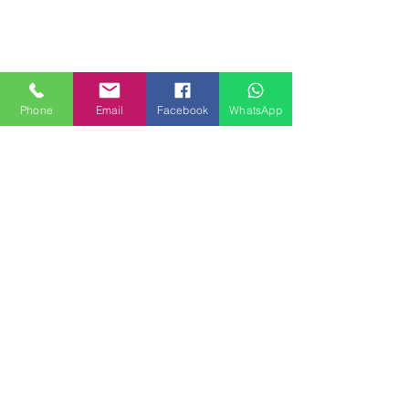
Phone
Email
Facebook
WhatsApp
MILANHOUSES
Piazzale Brescia 16
20149 Milano
Italia
+39 3772834928
Contattaci
FOLLOW US
Servizi
Quartieri