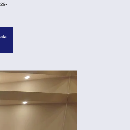
129-
data