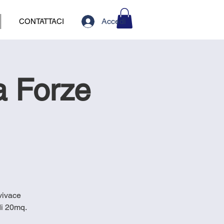
Accedi
CONTATTACI
a Forze
 vivace
di 20mq.