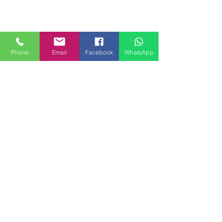
Phone
Email
Facebook
WhatsApp
MILANHOUSES
Piazzale Brescia 16
20149 Milano
Italia
+39 3772834928
Contattaci
FOLLOW US
Servizi
Quartieri
Blog