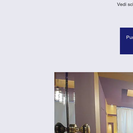
Vedi sc
Pur