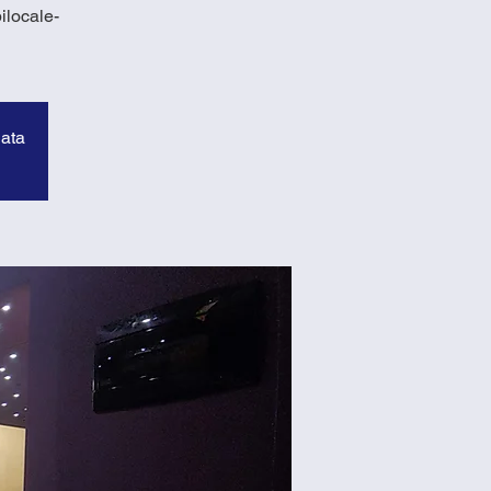
ilocale-
data