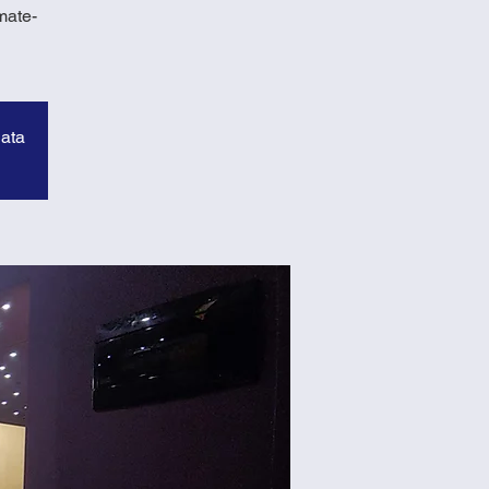
mate-
data