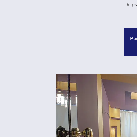
http
Pur