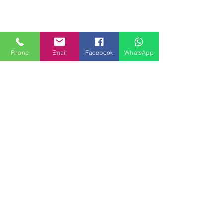
Phone
Email
Facebook
WhatsApp
MILANHOUSES
Piazzale Brescia 16
20149 Milano
Italia
+39 3772834928
Contattaci
FOLLOW US
Servizi
Quartieri
Blog