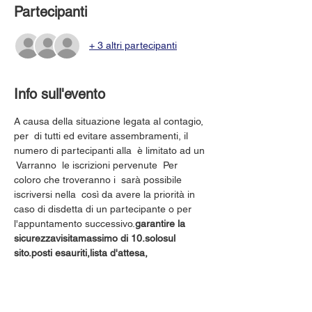
Partecipanti
+ 3 altri partecipanti
Info sull'evento
A causa della situazione legata al contagio, 
per 
 di tutti ed evitare assembramenti, il 
numero di partecipanti alla 
 è limitato ad un 
 Varranno 
 le iscrizioni pervenute 
 Per 
coloro che troveranno i 
 sarà possibile 
iscriversi nella 
 così da avere la priorità in 
caso di disdetta di un partecipante o per 
l'appuntamento successivo.
garantire la 
sicurezza
visita
massimo di 10.
solo
sul 
sito.
posti esauriti,
lista d'attesa,