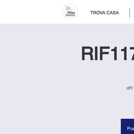
TROVA CASA
RIF117
rif
Pur