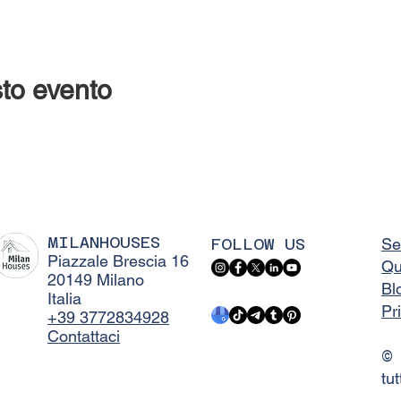
to evento
MILANHOUSES
FOLLOW US
Se
Piazzale Brescia 16
Qu
20149 Milano
Bl
Italia
Pr
+39 3772834928
Contattaci
©
tut