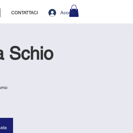
Accedi
CONTATTACI
a Schio
iamo
.
data