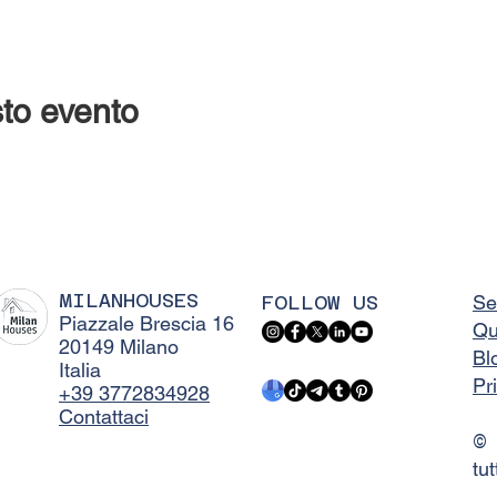
to evento
MILANHOUSES
FOLLOW US
Se
Piazzale Brescia 16
Qu
20149 Milano
Bl
Italia
Pr
+39 3772834928
Contattaci
©
tut