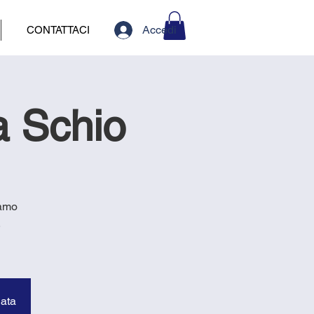
Accedi
CONTATTACI
a Schio
iamo
.
data