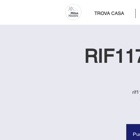
TROVA CASA
RIF117
rif
Pur