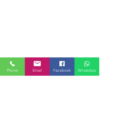
Phone
Email
Facebook
WhatsApp
MILANHOUSES
Piazzale Brescia 16
20149 Milano
Italia
+39 3772834928
Contattaci