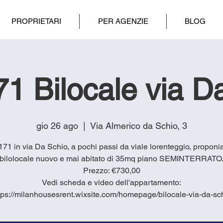
PROPRIETARI
PER AGENZIE
BLOG
1 Bilocale via D
gio 26 ago
  |  
Via Almerico da Schio, 3
1171 in via Da Schio, a pochi passi da viale lorenteggio, propon
bilolocale nuovo e mai abitato di 35mq piano SEMINTERRATO
Prezzo: €730,00
Vedi scheda e video dell'appartamento:
tps://milanhousesrent.wixsite.com/homepage/bilocale-via-da-sc