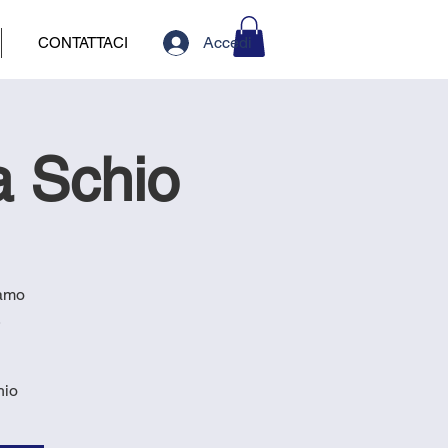
Accedi
CONTATTACI
a Schio
iamo
.
hio