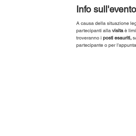
Info sull'event
A causa della situazione leg
partecipanti alla 
visita
 è lim
troveranno i 
posti esauriti,
 s
partecipante o per l'appunt