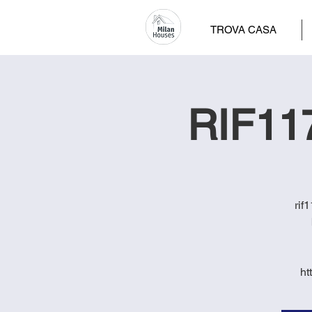
TROVA CASA
RIF117
rif
ht