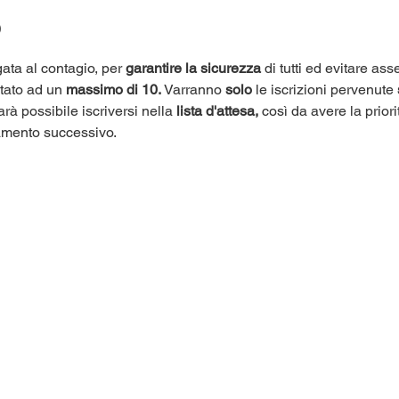
o
ata al contagio, per 
garantire la sicurezza
 di tutti ed evitare as
itato ad un 
massimo di 10.
 Varranno 
solo
 le iscrizioni pervenute 
arà possibile iscriversi nella 
lista d'attesa,
 così da avere la priori
amento successivo.