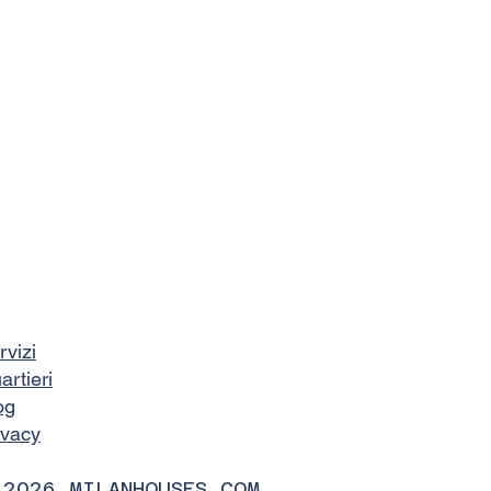
rvizi
artieri
og
ivacy
 2026 MILANHOUSES.COM