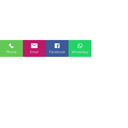
Phone
Email
Facebook
WhatsApp
MILANHOUSES
Piazzale Brescia 16
20149 Milano
Italia
+39 3772834928
Contattaci
FOLLOW US