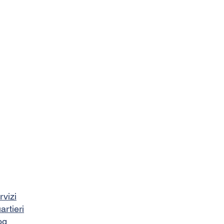
rvizi
artieri
og