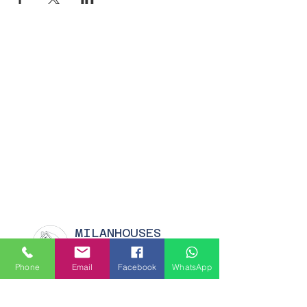
MILANHOUSES
Piazzale Brescia 16
20149 Milano
Phone
Email
Facebook
WhatsApp
Italia
+39 3772834928
Contattaci