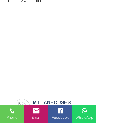
MILANHOUSES
Piazzale Brescia 16
20149 Milano
Phone
Email
Facebook
WhatsApp
Italia
+39 3772834928
Contattaci