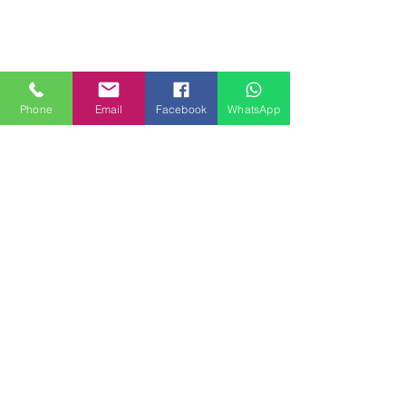
Phone
Email
Facebook
WhatsApp
MILANHOUSES
Piazzale Brescia 16
20149 Milano
Italia
+39 3772834928
Contattaci
FOLLOW US
Servizi
Quartieri