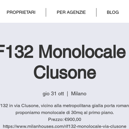
PROPRIETARI
PER AGENZIE
BLOG
F132 Monolocale 
Clusone
gio 31 ott
  |  
Milano
if132 in via Clusone, vicino alla metropolitana gialla porta roman
proponiamo monolocale di 30mq al primo piano.
Prezzo: €900,00
https://www.milanhouses.com/rif132-monolocale-via-clusone