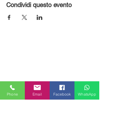
Condividi questo evento
Phone
Email
Facebook
WhatsApp
MILANHOUSES
Piazzale Brescia 16
20149 Milano