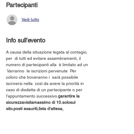
Partecipanti
Vedi tutto
Info sull'evento
A causa della situazione legata al contagio, 
per 
 di tutti ed evitare assembramenti, il 
numero di partecipanti alla 
 è limitato ad un 
 Varranno 
 le iscrizioni pervenute 
 Per 
coloro che troveranno i 
 sarà possibile 
iscriversi nella 
 così da avere la priorità in 
caso di disdetta di un partecipante o per 
l'appuntamento successivo.
garantire la 
sicurezza
visita
massimo di 10.
solo
sul 
sito.
posti esauriti,
lista d'attesa,