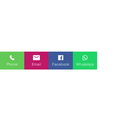
Phone
Email
Facebook
WhatsApp
MILANHOUSES
Piazzale Brescia 16
20149 Milano
Italia
+39 3772834928
Contattaci
FOLLOW US