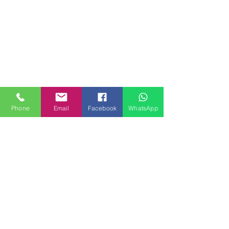
Phone
Email
Facebook
WhatsApp
MILANHOUSES
Piazzale Brescia 16
20149 Milano
Italia
+39 3772834928
Contattaci
FOLLOW US