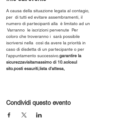
A causa della situazione legata al contagio, 
per 
 di tutti ed evitare assembramenti, il 
numero di partecipanti alla 
 è limitato ad un 
 Varranno 
 le iscrizioni pervenute 
 Per 
coloro che troveranno i 
 sarà possibile 
iscriversi nella 
 così da avere la priorità in 
caso di disdetta di un partecipante o per 
l'appuntamento successivo.
garantire la 
sicurezza
visita
massimo di 10.
solo
sul 
sito.
posti esauriti,
lista d'attesa,
Condividi questo evento