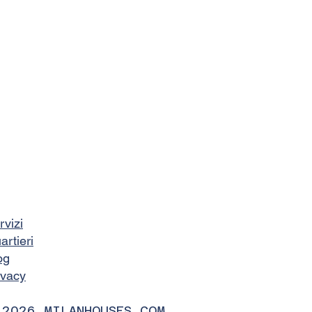
rvizi
artieri
og
ivacy
 2026 MILANHOUSES.COM