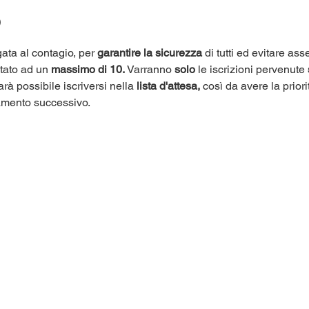
o
ata al contagio, per 
garantire la sicurezza
 di tutti ed evitare as
itato ad un 
massimo di 10.
 Varranno 
solo
 le iscrizioni pervenute 
arà possibile iscriversi nella 
lista d'attesa,
 così da avere la priori
amento successivo.