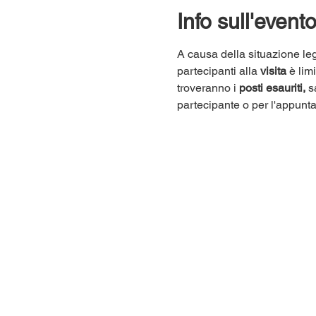
Info sull'event
A causa della situazione leg
partecipanti alla 
visita
 è lim
troveranno i 
posti esauriti,
 s
partecipante o per l'appunt