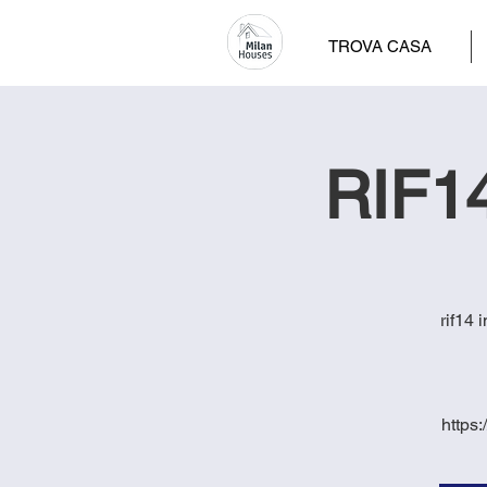
TROVA CASA
RIF14
rif14 
https