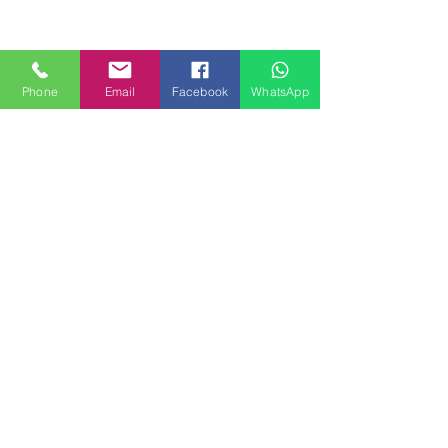
Phone
Email
Facebook
WhatsApp
MILANHOUSES
Piazzale Brescia 16
20149 Milano
Italia
+39 3772834928
Contattaci
FOLLOW US
Servizi
Quartieri
Blog
Privacy