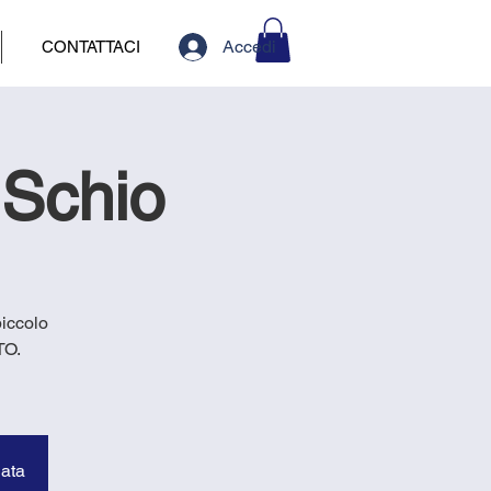
Accedi
CONTATTACI
 Schio
piccolo
TO.
data