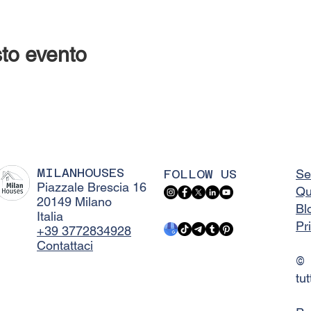
to evento
MILANHOUSES
FOLLOW US
Se
Piazzale Brescia 16
Qu
20149 Milano
Bl
Italia
Pr
+39 3772834928
Contattaci
©
tut