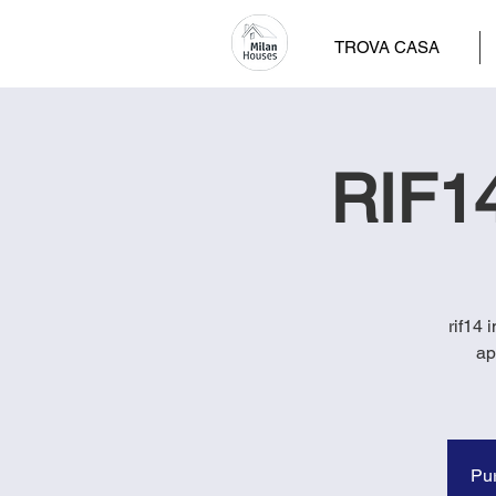
TROVA CASA
RIF14
rif14 
ap
Pur