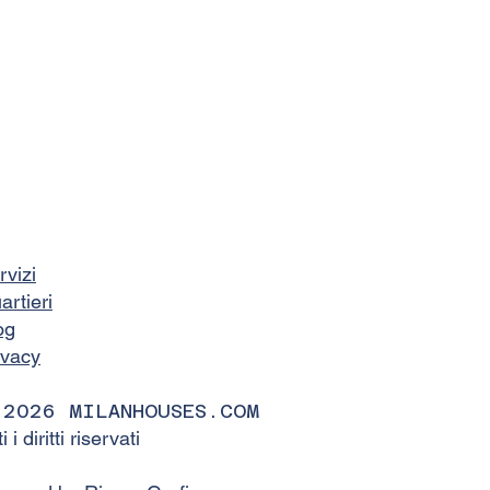
rvizi
artieri
og
ivacy
 2026 MILANHOUSES.COM
ti i diritti riservati