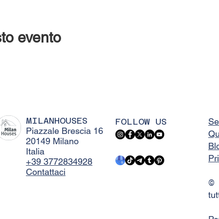
to evento
MILANHOUSES
FOLLOW US
Se
Piazzale Brescia 16
Qu
20149 Milano
Bl
Italia
Pr
+39 3772834928
Contattaci
©
tut