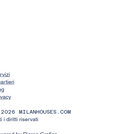
rvizi
artieri
og
ivacy
 2026 MILANHOUSES.COM
ti i diritti riservati