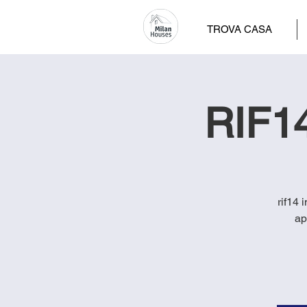
TROVA CASA
RIF14
rif14 
ap