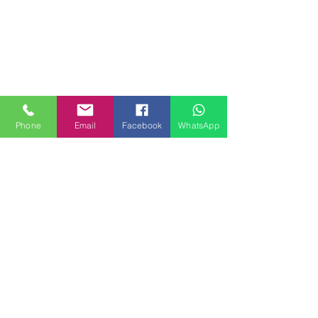
Phone
Email
Facebook
WhatsApp
MILANHOUSES
Piazzale Brescia 16
20149 Milano
Italia
+39 3772834928
Contattaci
FOLLOW US