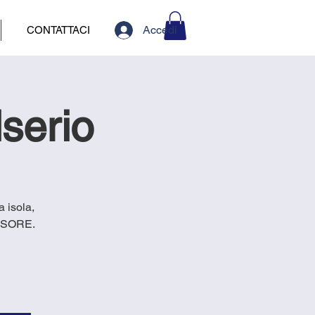
Accedi
CONTATTACI
lserio
a isola,
ENSORE.