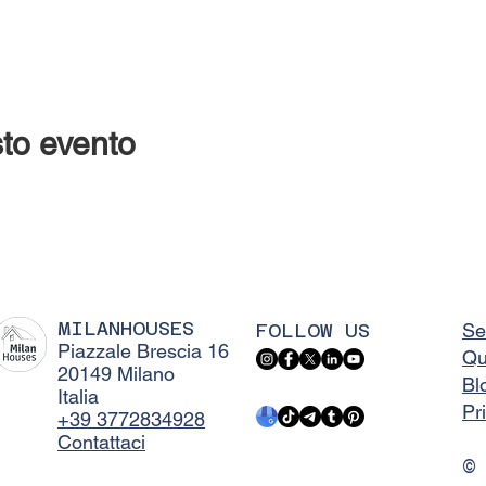
to evento
MILANHOUSES
FOLLOW US
Se
Piazzale Brescia 16
Qu
20149 Milano
Bl
Italia
Pr
+39 3772834928
Contattaci
©