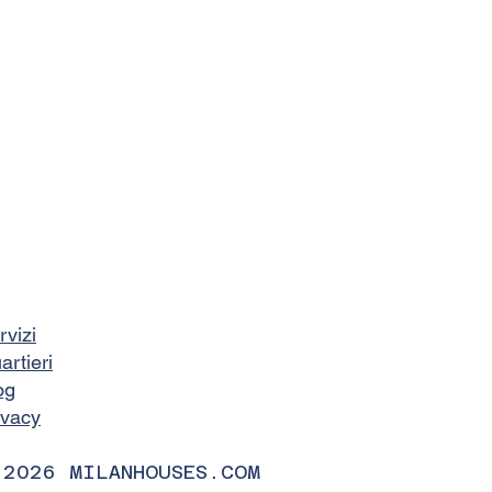
rvizi
artieri
og
ivacy
 2026 MILANHOUSES.COM