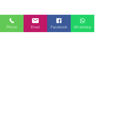
Phone
Email
Facebook
WhatsApp
MILANHOUSES
Piazzale Brescia 16
20149 Milano
Italia
+39 3772834928
Contattaci
FOLLOW US
Servizi
Quartieri
Blog
Privacy