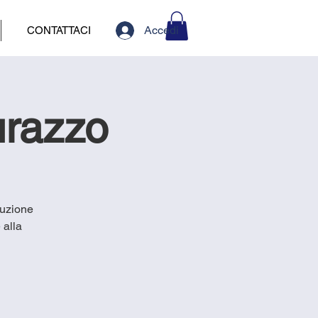
Accedi
CONTATTACI
urazzo
luzione
 alla