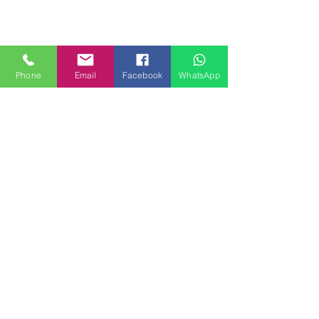
Phone
Email
Facebook
WhatsApp
MILANHOUSES
Piazzale Brescia 16
20149 Milano
Italia
+39 3772834928
Contattaci
FOLLOW US
Servizi
Quartieri
Blog