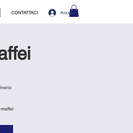
Accedi
CONTATTACI
affei
inario
-maffei