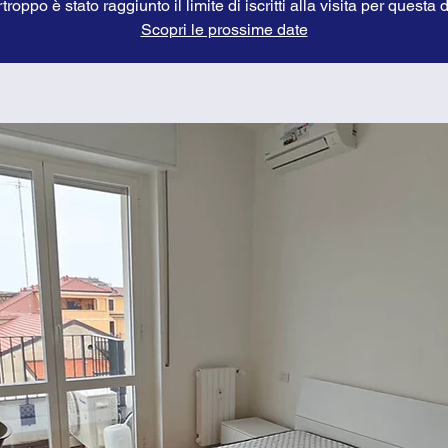
troppo è stato raggiunto il limite di iscritti alla visita per questa 
Scopri le prossime date