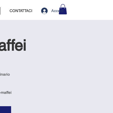
Accedi
CONTATTACI
affei
inario
-maffei