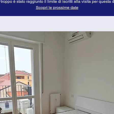
troppo è stato raggiunto il limite di iscritti alla visita per questa 
Scopri le prossime date