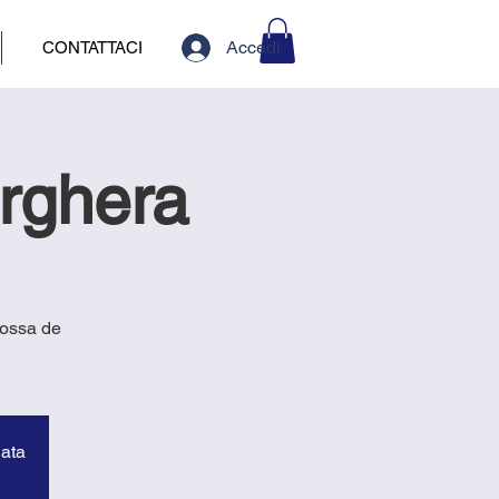
Accedi
CONTATTACI
arghera
rossa de
data