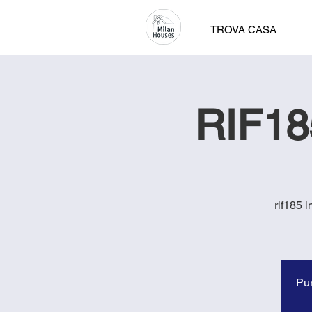
TROVA CASA
RIF185
rif185 
Pur