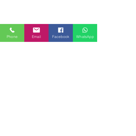
Phone
Email
Facebook
WhatsApp
MILANHOUSES
Piazzale Brescia 16
20149 Milano
Italia
+39 3772834928
Contattaci
FOLLOW US
Servizi
Quartieri