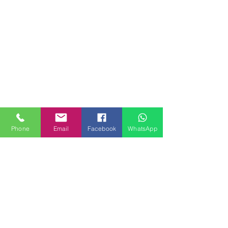
Phone
Email
Facebook
WhatsApp
MILANHOUSES
Piazzale Brescia 16
20149 Milano
Italia
+39 3772834928
Contattaci