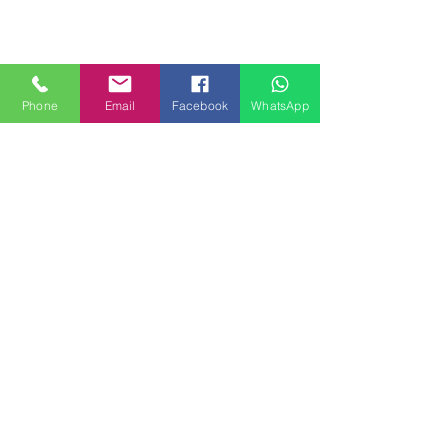
Phone
Email
Facebook
WhatsApp
MILANHOUSES
Piazzale Brescia 16
20149 Milano
Italia
+39 3772834928
Contattaci
FOLLOW US
Servizi
Quartieri
Blog