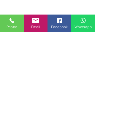
Phone
Email
Facebook
WhatsApp
MILANHOUSES
Piazzale Brescia 16
20149 Milano
Italia
+39 3772834928
Contattaci
FOLLOW US
Servizi
Quartieri
Blog
Privacy