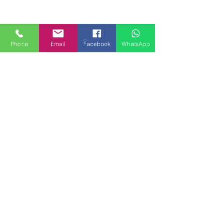
Phone
Email
Facebook
WhatsApp
MILANHOUSES
Piazzale Brescia 16
20149 Milano
Italia
+39 3772834928
Contattaci
FOLLOW US
Servizi
Quartieri
Blog
Privacy