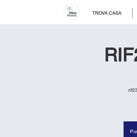
TROVA CASA
RIF2
rif2
Pur