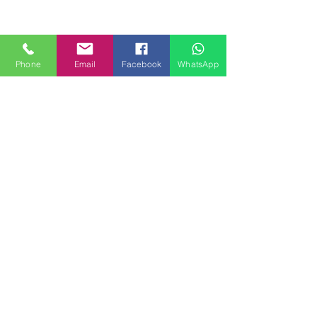
Phone
Email
Facebook
WhatsApp
MILANHOUSES
Piazzale Brescia 16
20149 Milano
Italia
+39 3772834928
Contattaci
FOLLOW US
Servizi
Quartieri
Blog
Privacy